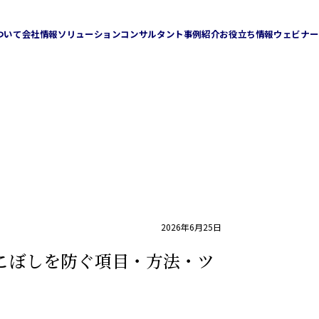
ついて
会社情報
ソリューション
コンサルタント
事例紹介
お役立ち情報
ウェビナー
企業理念
会社概要
ション
人材リソースソリューション
チャネルセールスソリューション
Sales Ring
Direct Sales Consulting
ミライジョブズ
2026年6月25日
こぼしを防ぐ項目・方法・ツ