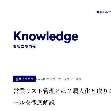
私たちに
会社情報
ソリューション
トップメッセージ
お役立ち情報
営業コンサルティングソリューション
営業アウトソーシングソリュー
Sales Assessment
飲食カテゴリー
Sales MX
HRカテゴリー
営業ノウハウ
# ABM
# エンタープライズセールス
AI-SDR
グローバルカテゴリー
営業リスト管理とは？属人化と取り
おまかせABM
新規事業カテゴリー
ールを徹底解説
金融業界特化型コンサルティング
SMBカテゴリー