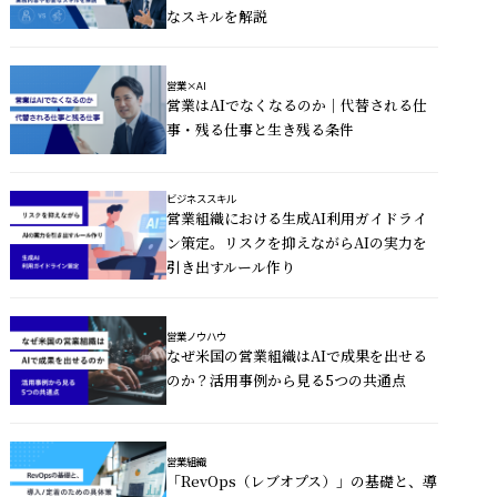
なスキルを解説
営業×AI
営業はAIでなくなるのか｜代替される仕
事・残る仕事と生き残る条件
ビジネススキル
営業組織における生成AI利用ガイドライ
ン策定。リスクを抑えながらAIの実力を
引き出すルール作り
営業ノウハウ
なぜ米国の営業組織はAIで成果を出せる
のか？活用事例から見る5つの共通点
営業組織
「RevOps（レブオプス）」の基礎と、導