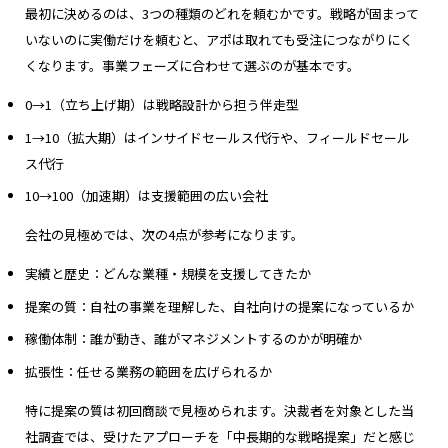
最初に決めるのは、3つの種類のどれを頼むかです。戦略が固まって
いないのに実働だけを頼むと、アポは取れても受注につながりにく
くなります。事業フェーズに合わせて選ぶのが基本です。
0→1（立ち上げ期）は戦略設計から担う伴走型
1→10（拡大期）はインサイドセールス代行や、フィールドセール
ス代行
10→100（加速期）は支援範囲の広い会社
会社の見極めでは、次の4点が参考になります。
実績と歴史：どんな業種・規模を支援してきたか
提案の質：自社の事業を理解した、自社向けの提案になっているか
稼働体制：誰が動き、誰がマネジメントするのかが明確か
拡張性：任せる業務の範囲を広げられるか
特に提案の質は初回商談で見極められます。決裁者を対象とした当
社調査では、受けたアプローチを「中長期的な戦略提案」だと感じ