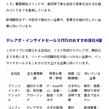
くす」顧客開拓メソッドや、委託終了後も自社で成果を出せる仕組
みづくりまでを重視しています。
新規開拓をデータ起点で進めたい企業や、営業を仕組み化したい企
業に向いています。
テレアポ・インサイドセールス代行のおすすめ会社4選
このタイプに分類される会社は、リスト作成からテレアポ、商談化
までを担います。リードへの初期対応が追いつかない企業や、イン
サイドセールスをこれから立ち上げる企業に向いています。
会社名
主な業務範
得意な業
実績（公
向いている
囲
界・領域
開情報）
企業
ブリッジ
選別から育
IT・SaaS中
大手中心
無形・高額
インター
成、非対面
心、金融・
に長期・
商材で非対
ナショナ
クロージン
製造・人材
深耕で支
面まで任せ
ル
グ
ほか
援
たい
コンフィ
テレアポか
大手の新規
累計
新規事業・