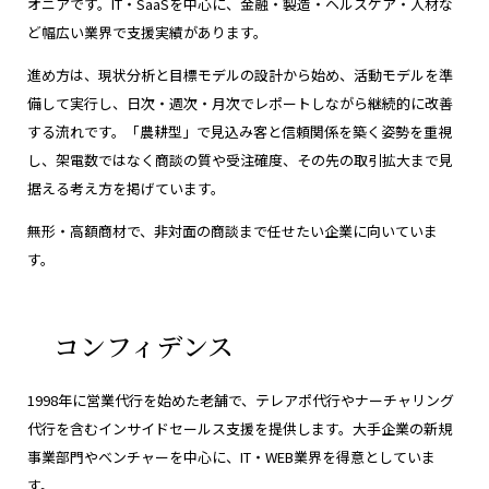
オニアです。IT・SaaSを中心に、金融・製造・ヘルスケア・人材な
ど幅広い業界で支援実績があります。
進め方は、現状分析と目標モデルの設計から始め、活動モデルを準
備して実行し、日次・週次・月次でレポートしながら継続的に改善
する流れです。「農耕型」で見込み客と信頼関係を築く姿勢を重視
し、架電数ではなく商談の質や受注確度、その先の取引拡大まで見
据える考え方を掲げています。
無形・高額商材で、非対面の商談まで任せたい企業に向いていま
す。
コンフィデンス
1998年に営業代行を始めた老舗で、テレアポ代行やナーチャリング
代行を含むインサイドセールス支援を提供します。大手企業の新規
事業部門やベンチャーを中心に、IT・WEB業界を得意としていま
す。