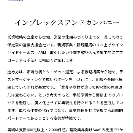
インプレックスアンドカンパニー
営業戦略の立案から実働、営業の仕組みづくりまでを一貫して担う
伴走型の営業支援会社です。新規事業・新規開拓の立ち上げやイン
サイドセールス、ABM（取引したい企業を絞り込んで集中的にアプ
ローチする手法）に幅広く対応します。
進め方は、市場分析とターゲット選定による戦略構築から始め、テ
ストマーケティングで成功パターンを「型」にし、組織や全国へ展
開していく流れが基本です。「業界や商材が違っても営業の原理原
則は変わらない」という考えのもと、事前準備から商談までのプロ
セスを徹底し、属人化させずに再現性を持たせることを重視してい
ます。単なる作業の代行ではなく、事業成長を共に実現する戦略的
パートナーであろうとする姿勢が特徴です。
実績は支援600社以上・2,000件超。建設業界向けSaaSの支援で2か