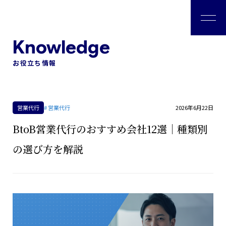
私たちについて
お役立ち情報
会社情報
2026年6月22日
営業代行
# 営業代行
ソリューション
BtoB営業代行のおすすめ会社12選｜種類別
の選び方を解説
コンサルタント
事例紹介
お役立ち情報