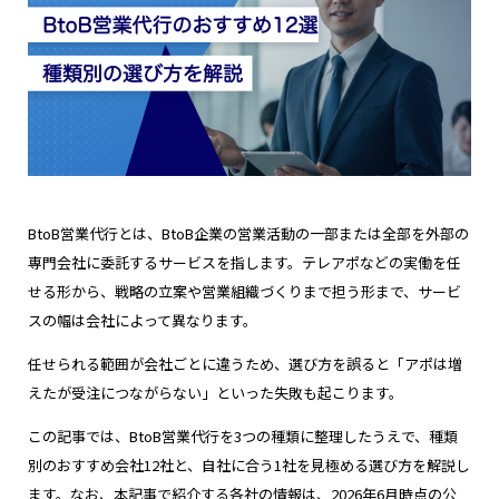
ウェビナー
お知らせ
採用情報
BtoB営業代行とは、BtoB企業の営業活動の一部または全部を外部の
専門会社に委託するサービスを指します。テレアポなどの実働を任
せる形から、戦略の立案や営業組織づくりまで担う形まで、サービ
資料ダウンロード
スの幅は会社によって異なります。
お問い合わせ
任せられる範囲が会社ごとに違うため、選び方を誤ると「アポは増
えたが受注につながらない」といった失敗も起こります。
この記事では、BtoB営業代行を3つの種類に整理したうえで、種類
プライバシーポリシー
情報セキュリティ方針
別のおすすめ会社12社と、自社に合う1社を見極める選び方を解説し
ます。なお、本記事で紹介する各社の情報は、2026年6月時点の公