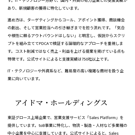
す。IT・テクノロジー分野で、国内・外資の有力企業との支援実績が
あり、新規顧客の獲得に特化しています。
進め方は、ターゲティングからコール、アポイント獲得、商談機会
の創出、そして営業担当への引き継ぎまでを担う流れです。「気合
や根性に頼るアウトバウンドはしない」と明言し、仮説からスクリ
プトを組み立ててPDCAで検証する論理的なアプローチを重視しま
す。コスト削減ではなく売上・利益を上げる提案を掲げている点も
特徴です。公式サイトによると支援実績は750社以上です。
IT・テクノロジーや外資系など、難易度の高い複雑な商材を扱う企
業に向いています。
アイドマ・ホールディングス
東証グロース上場企業で、営業支援サービス「Sales Platform」を
提供しています。toB事業に特化し、物流・製造・人材など多業種の
中小企業を中心に支援しています。公式サイトによると、Sales