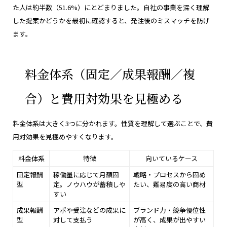
た人は約半数（51.6%）にとどまりました。自社の事業を深く理解
した提案かどうかを最初に確認すると、発注後のミスマッチを防げ
ます。
料金体系（固定／成果報酬／複
合）と費用対効果を見極める
料金体系は大きく3つに分かれます。性質を理解して選ぶことで、費
用対効果を見極めやすくなります。
料金体系
特徴
向いているケース
固定報酬
稼働量に応じて月額固
戦略・プロセスから固め
型
定。ノウハウが蓄積しや
たい、難易度の高い商材
すい
成果報酬
アポや受注などの成果に
ブランド力・競争優位性
型
対して支払う
が高く、成果が出やすい