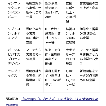
インプレ
戦略立案か
新規事業・
支援
営業組織の立
ックスア
ら実働、仕
新規開拓、
600社
ち上げ・変革
ンドカン
組み化まで
SaaS・IT、
以上・
パニー
一貫
ABM
2,000件
超
リブ・コ
戦略立案か
IT・金融・
経営コ
標準化・営業
ンサルテ
ら営業
産業財・商
ンサル
DXを進めた
ィング
DX、実行
社・ベンチ
を母体
い企業
支援
ャー等
に展開
パーソル
マーケから
製造・通信
大手グ
マーケと営業
ビジネス
営業まで一
IT・医療機
ループ
を連携させた
プロセス
気通貫
器などの
のBPO
い中堅から大
デザイン
BtoB
基盤
手
セレブリ
戦略設計か
業種を問わ
1,400
新規開拓をデ
ックス
ら実働、組
ず（近年は
社・
ータ起点で進
織構築・研
IT・SaaSが
12,700
めたい企業
修
多い）
サービ
ス
関連記事：
「RevOps（レブオプス）」の基礎と、導入/定着のため
の具体策