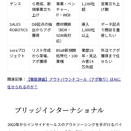
デンス
ら育成、新
事業・ベン
1,100社
営業立ち上
規事業立ち
チャー、
超
げ期
上げ
IT・WEB
SALES
DB起点の抽
商材横断
導入
データ起点
ROBOTICS
出からアポ
（BDR・
1,000社
で商談を量
獲得
SDR両対
以上
産したい
応）
soraプロ
リスト作成
BtoB新規開
業歴16
外注でアポ
ジェクト
から架電、
拓特化・100
年・見込
獲得まで任
アポ獲得
業種
み客14
せたい
万件超
関連記事：
【徹底調査】アウトバウンドコール（アポ取り）はAIに
任せられるのか？
ブリッジインターナショナル
2002年からインサイドセールスのアウトソーシングを手がけるパイ