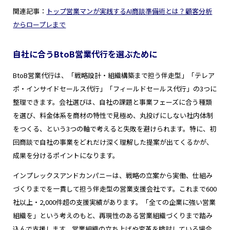
関連記事：
トップ営業マンが実践するAI商談準備術とは？顧客分析
からロープレまで
自社に合うBtoB営業代行を選ぶために
BtoB営業代行は、「戦略設計・組織構築まで担う伴走型」「テレア
ポ・インサイドセールス代行」「フィールドセールス代行」の3つに
整理できます。会社選びは、自社の課題と事業フェーズに合う種類
を選び、料金体系を商材の特性で見極め、丸投げにしない社内体制
をつくる、という3つの軸で考えると失敗を避けられます。特に、初
回商談で自社の事業をどれだけ深く理解した提案が出てくるかが、
成果を分けるポイントになります。
インプレックスアンドカンパニーは、戦略の立案から実働、仕組み
づくりまでを一貫して担う伴走型の営業支援会社です。これまで600
社以上・2,000件超の支援実績があります。「全ての企業に強い営業
組織を」という考えのもと、再現性のある営業組織づくりまで踏み
込んで支援します。営業組織の立ち上げや変革を検討している場合