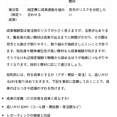
商材
複合型
固定費に成果連動を組み
双方のリスクを分担した
（固定＋
合わせる
い
成果）
成果報酬型は発注側のリスクが小さく見えますが、注意点もありま
す。難易度の高い商材は成果が出るまでに時間がかかり、その間は
双方とも動きが鈍りやすく、取り組みが長続きしにくいことがあり
ます。知名度や競争優位性が高い商材なら成果報酬が向きますが、
そうでなければ固定報酬で戦略から固めるほうが結果につながりや
すくなります。目的と商材に応じて選びましょう。
契約前には、何を成果とするか（アポ・商談・受注）と、追いかけ
るKPIを取り決めておきます。下記を事前に定義しておくことで、成
果のばらつきや認識のずれを防げます。
成果の定義（どの状態を成果と見なすか）
追いかけるKPI（コール数・商談数・受注数など）
レポーティングの頻度と内容