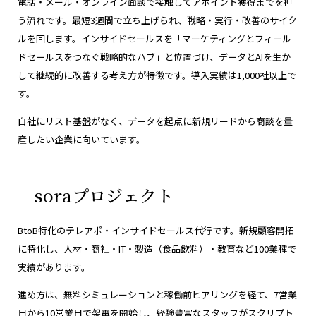
電話・メール・オンライン面談で接触してアポイント獲得までを担
う流れです。最短3週間で立ち上げられ、戦略・実行・改善のサイク
ルを回します。インサイドセールスを「マーケティングとフィール
ドセールスをつなぐ戦略的なハブ」と位置づけ、データとAIを生か
して継続的に改善する考え方が特徴です。導入実績は1,000社以上で
す。
自社にリスト基盤がなく、データを起点に新規リードから商談を量
産したい企業に向いています。
soraプロジェクト
BtoB特化のテレアポ・インサイドセールス代行です。新規顧客開拓
に特化し、人材・商社・IT・製造（食品飲料）・教育など100業種で
実績があります。
進め方は、無料シミュレーションと稼働前ヒアリングを経て、7営業
日から10営業日で架電を開始し、経験豊富なスタッフがスクリプト