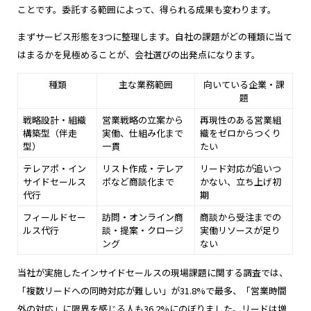
ことです。委託する範囲によって、得られる成果も変わります。
まずサービス形態を3つに整理します。自社の課題がどの種類に当て
はまるかを見極めることが、会社選びの出発点になります。
種類
主な業務範囲
向いている企業・課
題
戦略設計・組織
営業戦略の立案から
再現性のある営業組
構築型（伴走
実働、仕組み化まで
織をゼロからつくり
型）
一貫
たい
テレアポ・イン
リスト作成・テレア
リード対応が追いつ
サイドセールス
ポなど商談化まで
かない、立ち上げ初
代行
期
フィールドセー
訪問・オンライン商
商談から受注までの
ルス代行
談・提案・クロージ
実働リソースが足り
ング
ない
当社が実施したインサイドセールスの現場課題に関する調査では、
「複数リードへの同時対応が難しい」が31.8%で最多、「営業時間
外の対応」に限界を感じる人も36.2%にのぼりました。リードは増