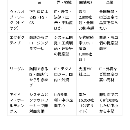
囲
界・領域
開情報）
企業
ウィルオ
正社員によ
IT・通信・
取引
全国展開・
ブ・ワー
るIS・FS・
決済・広
2,800社
担当固定で
ク（セイ
CS
告・不動産
超・全国
品質を保ち
ヤク）
ほか
50拠点超
たい
エグゼク
商談からク
システム開
契約継続
無形・高単
ティブ
ロージング
発・工業製
率98%・
価の提案型
まで一括
品・建築等
請負
商材
の提案型
1,000社
以上
リーグル
訪問できる
IT・テクノ
支援750
IT・外資な
IS・商談化
ロジー、国
社以上
ど難易度の
から引き継
内・外資
高い商材
ぎ
アイド
システムと
toB多業
累計
非対面で広
マ・ホー
クラウドワ
種・中小企
16,953社
く新規開拓
ルディン
ーカーで非
業中心
（公式サ
したい中小
グス
対面実働
イト）
から中堅