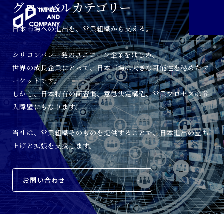
グローバルカテゴリー
日本市場への進出を、営業組織から支える。
シリコンバレー発のユニコーン企業をはじめ、
私たちについて
世界の成長企業にとって、日本市場は大きな可能性を秘めたマ
ーケットです。
会社情報
しかし、日本特有の商習慣、意思決定構造、営業プロセスは参
入障壁にもなります。
ソリューション
当社は、営業組織そのものを提供することで、日本進出の立ち
上げと拡張を支援します。
コンサルタント
お問い合わせ
事例紹介
お役立ち情報