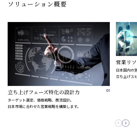
ソリューション概要
営業リソ
日本国内の
立ち上げス
立ち上げフェーズ特化の設計力
ターゲット選定、価格戦略、商流設計。
日本市場に合わせた営業戦略を構築します。