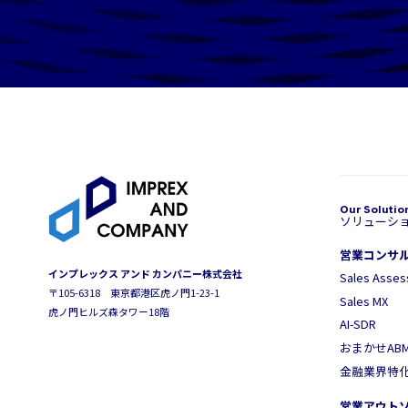
ソリューシ
営業コンサ
インプレックス アンド カンパニー株式会社
Sales Asse
〒105-6318 東京都港区虎ノ門1-23-1
Sales MX
虎ノ門ヒルズ森タワー18階
AI-SDR
おまかせAB
金融業界特
営業アウト