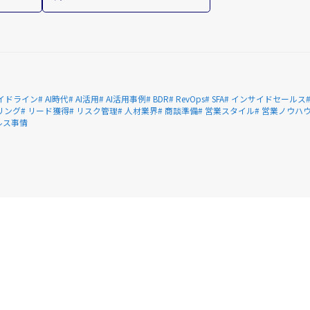
Iガイドライン
# AI時代
# AI活用
# AI活用事例
# BDR
# RevOps
# SFA
# インサイドセールス
リング
# リード獲得
# リスク管理
# 人材業界
# 商談準備
# 営業スタイル
# 営業ノウハ
ルス事情