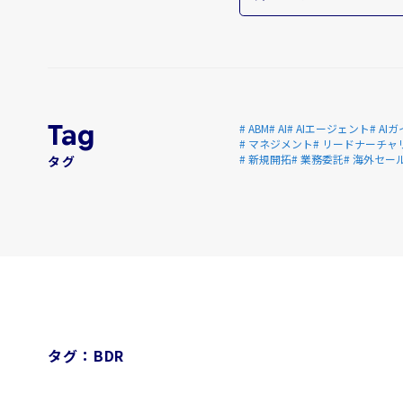
# ABM
# AI
# AIエージェント
# A
# マネジメント
# リードナーチャ
# 新規開拓
# 業務委託
# 海外セー
タグ
タグ：BDR