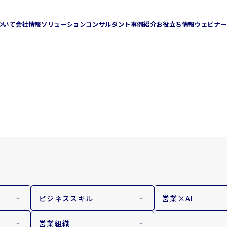
ついて
会社情報
ソリューション
コンサルタント
事例紹介
お役立ち情報
ウェビナー
企業理念
会社概要
ション
人材リソースソリューション
チャネルセールスソリューション
Sales Ring
Direct Sales Consulting
ミライジョブズ
ビジネススキル
営業×AI
営業組織