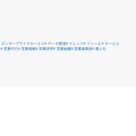
# エンタープライズセールス
# データ管理
# ナレッジ
# フィールドセールス
ウ
# 営業代行
# 営業戦略
# 営業研修
# 営業組織
# 営業議事録
# 属人化