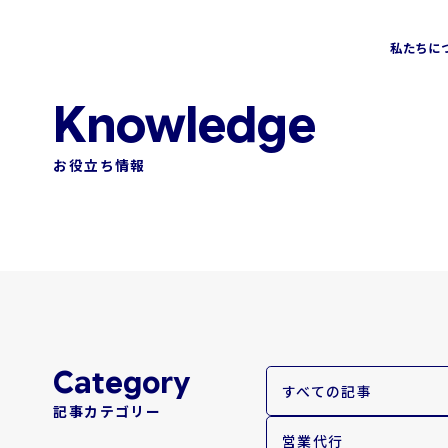
私たちに
会社情報
ソリューション
トップメッセージ
お役立ち情報
営業コンサルティングソリューション
営業アウトソーシングソリュー
Sales Assessment
飲食カテゴリー
Sales MX
HRカテゴリー
AI-SDR
グローバルカテゴリー
おまかせABM
新規事業カテゴリー
すべての記事
記事カテゴリー
金融業界特化型コンサルティング
SMBカテゴリー
営業代行