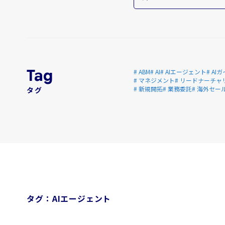
# ABM
# AI
# AIエージェント
# A
# マネジメント
# リードナーチャ
# 新規開拓
# 業務委託
# 海外セー
タグ
タグ：AIエージェント