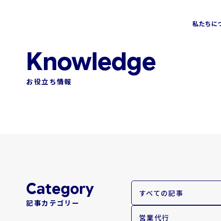
私たちに
会社情報
ソリューション
トップメッセージ
お役立ち情報
営業コンサルティングソリューション
営業アウトソーシングソリュー
Sales Assessment
飲食カテゴリー
Sales MX
HRカテゴリー
AI-SDR
グローバルカテゴリー
おまかせABM
新規事業カテゴリー
すべての記事
記事カテゴリー
金融業界特化型コンサルティング
SMBカテゴリー
営業代行