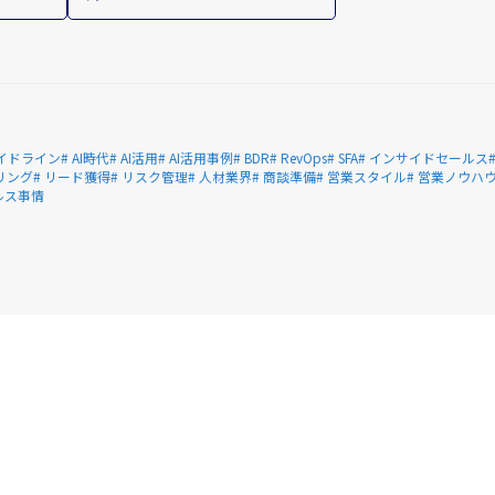
Iガイドライン
# AI時代
# AI活用
# AI活用事例
# BDR
# RevOps
# SFA
# インサイドセールス
リング
# リード獲得
# リスク管理
# 人材業界
# 商談準備
# 営業スタイル
# 営業ノウハ
ルス事情