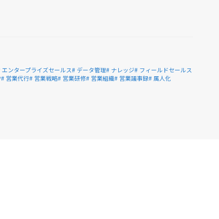
# エンタープライズセールス
# データ管理
# ナレッジ
# フィールドセールス
ウ
# 営業代行
# 営業戦略
# 営業研修
# 営業組織
# 営業議事録
# 属人化