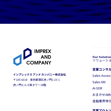
ソリューシ
営業コンサ
インプレックス アンド カンパニー株式会社
Sales Asse
〒105-6318 東京都港区虎ノ門1-23-1
Sales MX
虎ノ門ヒルズ森タワー18階
AI-SDR
おまかせAB
金融業界特
営業アウト