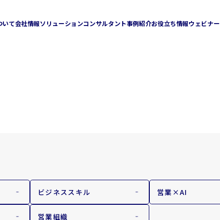
ついて
会社情報
ソリューション
コンサルタント
事例紹介
お役立ち情報
ウェビナー
企業理念
会社概要
ション
人材リソースソリューション
チャネルセールスソリューション
Sales Ring
Direct Sales Consulting
ミライジョブズ
ビジネススキル
営業×AI
営業組織