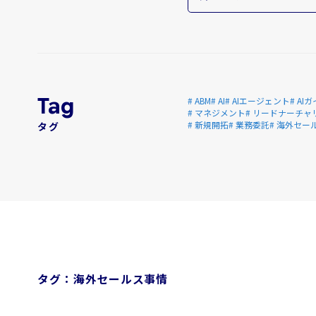
# ABM
# AI
# AIエージェント
# A
# マネジメント
# リードナーチャ
# 新規開拓
# 業務委託
# 海外セー
タグ
タグ：海外セールス事情