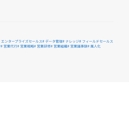
# エンタープライズセールス
# データ管理
# ナレッジ
# フィールドセールス
ウ
# 営業代行
# 営業戦略
# 営業研修
# 営業組織
# 営業議事録
# 属人化