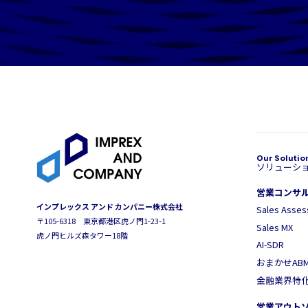
ソリューシ
営業コンサ
インプレックス アンド カンパニー株式会社
Sales Asse
〒105-6318 東京都港区虎ノ門1-23-1
Sales MX
虎ノ門ヒルズ森タワー18階
AI-SDR
おまかせAB
金融業界特
営業アウト