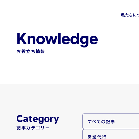
私たちに
会社情報
ソリューション
トップメッセージ
お役立ち情報
営業コンサルティングソリューション
営業アウトソーシングソリュー
Sales Assessment
飲食カテゴリー
Sales MX
HRカテゴリー
AI-SDR
グローバルカテゴリー
おまかせABM
新規事業カテゴリー
すべての記事
記事カテゴリー
金融業界特化型コンサルティング
SMBカテゴリー
営業代行