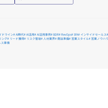
Iガイドライン
# AI時代
# AI活用
# AI活用事例
# BDR
# RevOps
# SFA
# インサイドセールス
リング
# リード獲得
# リスク管理
# 人材業界
# 商談準備
# 営業スタイル
# 営業ノウハ
ルス事情