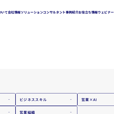
ついて
会社情報
ソリューション
コンサルタント
事例紹介
お役立ち情報
ウェビナー
企業理念
会社概要
ション
人材リソースソリューション
チャネルセールスソリューション
Sales Ring
Direct Sales Consulting
ミライジョブズ
ビジネススキル
営業×AI
営業組織