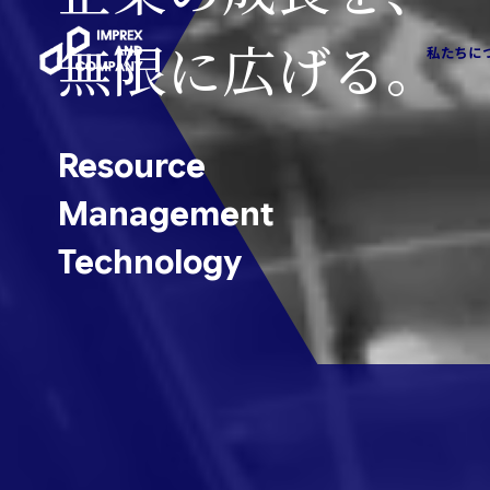
無限に広げる。
私たちに
会社情報
ソリューション
Resource
トップメッセージ
Management
営業コンサルティングソリューション
営業アウトソーシングソリュー
Technology
Sales Assessment
飲食カテゴリー
Sales MX
HRカテゴリー
AI-SDR
グローバルカテゴリー
おまかせABM
新規事業カテゴリー
金融業界特化型コンサルティング
SMBカテゴリー